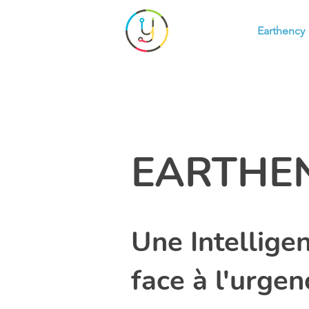
Earthency
EARTHE
Une Intellige
face à l'urge