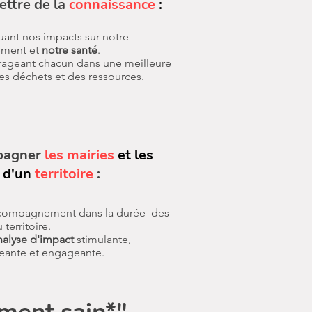
ttre de la
connaissance
:
uant nos impacts sur notre
ement et
notre santé
.
ageant chacun dans une meilleure
es déchets et des ressources.
pagner
les mairies
et les
s
d'un
territoire
:
ccompagnement dans la durée des
 territoire.
nalyse d'impact
stimulante,
eante et engageante.