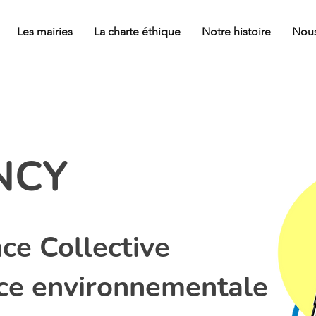
Les mairies
La charte éthique
Notre histoire
Nous
NCY
nce Collective
nce environnementale