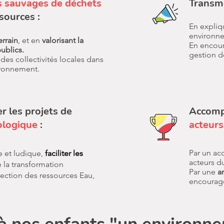
 sauvages de déchets
Transme
sources :
En expliq
environn
errain
, et en
valorisant la
En encour
ublics.
gestion d
des collectivités locales dans
ironnement.
er les
projets
de
Accom
ologique
:
acteur
Par un a
 et ludique,
faciliter les
acteurs du
 la transformation
Par une
a
tection des ressources
Eau,
encourag