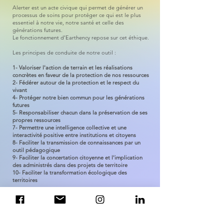
Alerter est un acte civique qui permet de générer un
processus de soins pour protéger ce qui est le plus
essentiel à notre vie, notre santé et celle des
générations futures.
Le fonctionnement d’Earthency repose sur cet éthique.
Les principes de conduite de notre outil :
1- Valoriser l'action de terrain et les réalisations
concrètes en faveur de la protection de nos ressources
2- Fédérer autour de la protection et le respect du
vivant
4- Protéger notre bien commun pour les générations
futures
5- Responsabiliser chacun dans la préservation de ses
propres ressources
7- Permettre une intelligence collective et une
interactivité positive entre institutions et citoyens
8- Faciliter la transmission de connaissances par un
outil pédagogique
9- Faciliter la concertation citoyenne et l'implication
des administrés dans des projets de territoire
10- Faciliter la transformation écologique des
territoires
Nos ressources sont fragiles.
Elles ont besoin de votre
attention
et de votre
protection
.