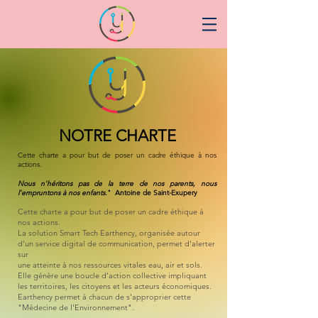
NOTRE CHARTE
Cette charte a pour but de poser un cadre éthique à nos
actions.
Nous n'héritons pas de la terre de nos parents, nous
l'empruntons à nos enfants.
" Antoine de Saint-Exupery
Cette charte a pour but de poser un cadre éthique à
nos actions.
La solution Smart Tech Earthency, organisée autour
d'un service digital de communication, permet d'alerter
sur
une atteinte à nos ressources vitales eau, air et sols.
Elle génère une boucle d’action collective impliquant
les territoires, les citoyens et les acteurs économiques.
Earthency permet à chacun de s'approprier cette
"Médecine de l'Environnement".